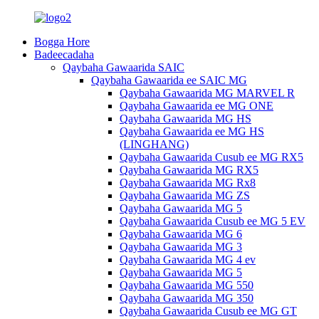
Bogga Hore
Badeecadaha
Qaybaha Gawaarida SAIC
Qaybaha Gawaarida ee SAIC MG
Qaybaha Gawaarida MG MARVEL R
Qaybaha Gawaarida ee MG ONE
Qaybaha Gawaarida MG HS
Qaybaha Gawaarida ee MG HS
(LINGHANG)
Qaybaha Gawaarida Cusub ee MG RX5
Qaybaha Gawaarida MG RX5
Qaybaha Gawaarida MG Rx8
Qaybaha Gawaarida MG ZS
Qaybaha Gawaarida MG 5
Qaybaha Gawaarida Cusub ee MG 5 EV
Qaybaha Gawaarida MG 6
Qaybaha Gawaarida MG 3
Qaybaha Gawaarida MG 4 ev
Qaybaha Gawaarida MG 5
Qaybaha Gawaarida MG 550
Qaybaha Gawaarida MG 350
Qaybaha Gawaarida Cusub ee MG GT