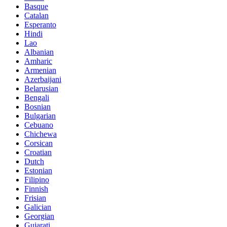
Basque
Catalan
Esperanto
Hindi
Lao
Albanian
Amharic
Armenian
Azerbaijani
Belarusian
Bengali
Bosnian
Bulgarian
Cebuano
Chichewa
Corsican
Croatian
Dutch
Estonian
Filipino
Finnish
Frisian
Galician
Georgian
Gujarati