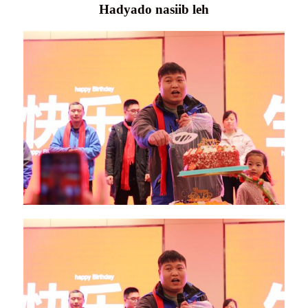
Hadyado nasiib leh