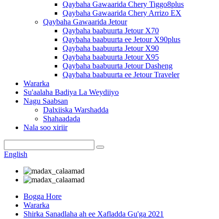
Qaybaha Gawaarida Chery Tiggo8plus
Qaybaha Gawaarida Chery Arrizo EX
Qaybaha Gawaarida Jetour
Qaybaha baabuurta Jetour X70
Qaybaha baabuurta ee Jetour X90plus
Qaybaha baabuurta Jetour X90
Qaybaha baabuurta Jetour X95
Qaybaha baabuurta Jetour Dasheng
Qaybaha baabuurta ee Jetour Traveler
Wararka
Su'aalaha Badiya La Weydiiyo
Nagu Saabsan
Dalxiiska Warshadda
Shahaadada
Nala soo xiriir
English
Bogga Hore
Wararka
Shirka Sanadlaha ah ee Xafladda Gu'ga 2021