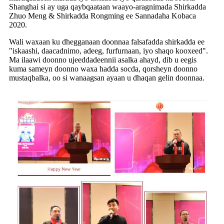
Shanghai si ay uga qaybqaataan waayo-aragnimada Shirkadda
Zhuo Meng & Shirkadda Rongming ee Sannadaha Kobaca
2020.
Wali waxaan ku dhegganaan doonnaa falsafadda shirkadda ee
"iskaashi, daacadnimo, adeeg, furfurnaan, iyo shaqo kooxeed".
Ma ilaawi doonno ujeeddadeennii asalka ahayd, dib u eegis
kuma sameyn doonno waxa hadda socda, qorsheyn doonno
mustaqbalka, oo si wanaagsan ayaan u dhaqan gelin doonnaa.