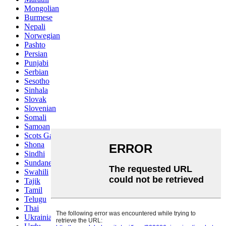
Mongolian
Burmese
Nepali
Norwegian
Pashto
Persian
Punjabi
Serbian
Sesotho
Sinhala
Slovak
Slovenian
Somali
Samoan
Scots Gaelic
Shona
Sindhi
Sundanese
Swahili
Tajik
Tamil
Telugu
Thai
Ukrainian