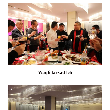
Waqti farxad leh