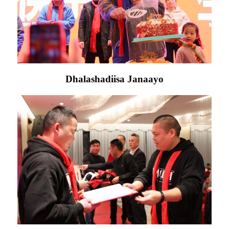
Dhalashadiisa Janaayo