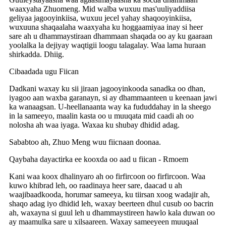
waaxyaha Zhuomeng. Mid walba wuxuu mas'uuliyaddiisa
geliyaa jagooyinkiisa, wuxuu jecel yahay shaqooyinkiisa,
wuxuuna shaqaalaha waaxyaha ku hoggaamiyaa inay si heer
sare ah u dhammaystiraan dhammaan shaqada oo ay ku gaaraan
yoolalka la dejiyay waqtigii loogu talagalay. Waa lama huraan
shirkadda. Dhiig.
Cibaadada ugu Fiican
Dadkani waxay ku sii jiraan jagooyinkooda sanadka oo dhan,
iyagoo aan waxba garanayn, si ay dhammaanteen u keenaan jawi
ka wanaagsan. U-heellanaanta way ka fududdahay in la sheego
in la sameeyo, maalin kasta oo u muuqata mid caadi ah oo
nolosha ah waa iyaga. Waxaa ku shubay dhidid adag.
Sababtoo ah, Zhuo Meng wuu fiicnaan doonaa.
Qaybaha dayactirka ee kooxda oo aad u fiican - Rmoem
Kani waa koox dhalinyaro ah oo firfircoon oo firfircoon. Waa
kuwo khibrad leh, oo raadinaya heer sare, daacad u ah
waajibaadkooda, horumar sameeya, ku tiirsan xoog wadajir ah,
shaqo adag iyo dhidid leh, waxay beerteen dhul cusub oo bacrin
ah, waxayna si guul leh u dhammaystireen hawlo kala duwan oo
ay maamulka sare u xilsaareen. Waxay sameeyeen muuqaal