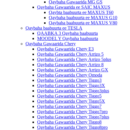
Qaybaha Gawaarida MG GS
Qaybaha Gawaarida ee SAIC MAXUS
Qaybta baabuurta ee MAXUS T60
Qaybaha baabuurta ee MAXUS G10
Qaybaha baabuurta ee MAXUS V80
Qaybaha baabuurta ee TESLA
QAABKA 3 Qaybaha baabuurta
MOODEL Y Qaybaha baabuurta
Qaybaha Gawaarida Chery
Qaybaha Gawaarida Chery E3
Qaybaha Gawaarida Chery Arrizo 5
Qaybaha Gawaarida Chery Arrizo 5plus
Qaybaha Gawaarida Chery Arrizo 8
Qaybaha Gawaarida Chery Arrizo GX
Qaybaha Gawaarida Chery Omoda
Qaybaha Gawaarida Chery Tiggo3
Qaybaha Gawaarida Chery Tiggo3X
Qaybaha Gawaarida Chery Tiggo3plus
Qaybaha Gawaarida Chery Tiggo5
Qaybaha Gawaarida Chery Tiggo5X
Qaybaha Gawaarida Chery Tiggo7
Qaybaha Gawaarida Chery Tiggo7pro
Qaybaha Gawaarida Chery Tiggo7plus
Qaybaha Gawaarida Chery Tiggo8
Qaybaha Gawaarida Chery Tiggo8pro