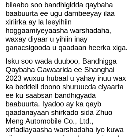
bilaabo soo bandhigidda qaybaha
baabuurta ee ugu dambeeyay ilaa
xiriirka ay la leeyihiin
hoggaamiyeyaasha warshadaha,
waxay diyaar u yihiin inay
ganacsigooda u qaadaan heerka xiga.
Isku soo wada duuboo, Bandhigga
Qaybaha Gawaarida ee Shanghai
2023 wuxuu hubaal u yahay inuu wax
ka beddeli doono shuruucda ciyaarta
ee ku saabsan bandhigyada
baabuurta. Iyadoo ay ka qayb
qaadanayaan shirkado sida Zhuo
Meng Automobile Co., Ltd.,
xirfadlayaasha warshadaha iyo kuwa