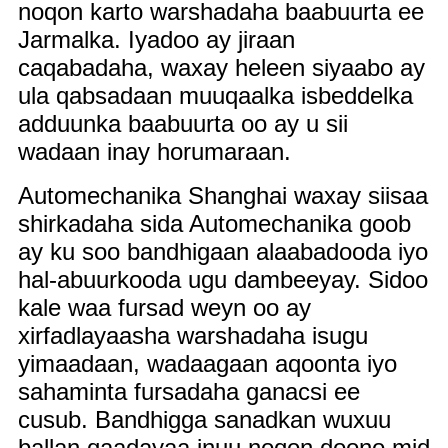
noqon karto warshadaha baabuurta ee
Jarmalka. Iyadoo ay jiraan
caqabadaha, waxay heleen siyaabo ay
ula qabsadaan muuqaalka isbeddelka
adduunka baabuurta oo ay u sii
wadaan inay horumaraan.
Automechanika Shanghai waxay siisaa
shirkadaha sida Automechanika goob
ay ku soo bandhigaan alaabadooda iyo
hal-abuurkooda ugu dambeeyay. Sidoo
kale waa fursad weyn oo ay
xirfadlayaasha warshadaha isugu
yimaadaan, wadaagaan aqoonta iyo
sahaminta fursadaha ganacsi ee
cusub. Bandhigga sanadkan wuxuu
ballan qaadayaa inuu noqon doono mid