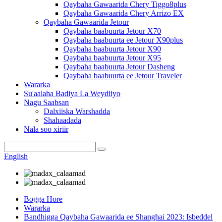
Qaybaha Gawaarida Chery Tiggo8plus
Qaybaha Gawaarida Chery Arrizo EX
Qaybaha Gawaarida Jetour
Qaybaha baabuurta Jetour X70
Qaybaha baabuurta ee Jetour X90plus
Qaybaha baabuurta Jetour X90
Qaybaha baabuurta Jetour X95
Qaybaha baabuurta Jetour Dasheng
Qaybaha baabuurta ee Jetour Traveler
Wararka
Su'aalaha Badiya La Weydiiyo
Nagu Saabsan
Dalxiiska Warshadda
Shahaadada
Nala soo xiriir
English
Bogga Hore
Wararka
Bandhigga Qaybaha Gawaarida ee Shanghai 2023: Isbeddel