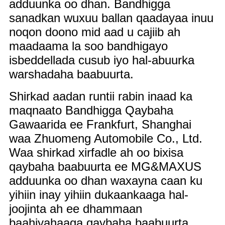
adduunka oo dhan. Bandhigga
sanadkan wuxuu ballan qaadayaa inuu
noqon doono mid aad u cajiib ah
maadaama la soo bandhigayo
isbeddellada cusub iyo hal-abuurka
warshadaha baabuurta.
Shirkad aadan runtii rabin inaad ka
maqnaato Bandhigga Qaybaha
Gawaarida ee Frankfurt, Shanghai
waa Zhuomeng Automobile Co., Ltd.
Waa shirkad xirfadle ah oo bixisa
qaybaha baabuurta ee MG&MAXUS
adduunka oo dhan waxayna caan ku
yihiin inay yihiin dukaankaaga hal-
joojinta ah ee dhammaan
baahiyahaaga qaybaha baabuurta.